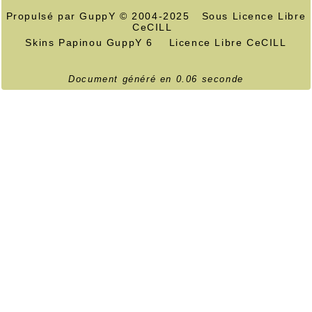
Propulsé par GuppY
© 2004-2025
Sous Licence Libre
CeCILL
Skins Papinou GuppY 6
Licence Libre CeCILL
Document généré en 0.06 seconde