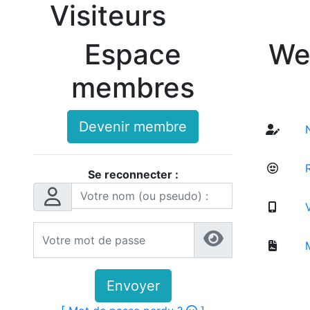
Visiteurs
Ajoutée (numéro SVA).
Espace
We
membres
Devenir membre
N
R
Se reconnecter :
V
M
Envoyer