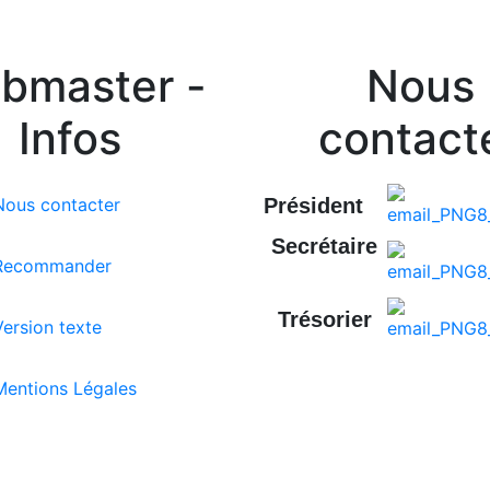
bmaster -
Nous
Infos
contact
ous contacter
Président
Secrétaire
ecommander
Trésorier
ersion texte
entions Légales