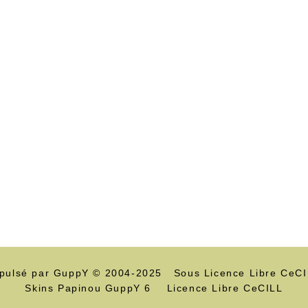
pulsé par GuppY
© 2004-2025
Sous Licence Libre CeC
Skins Papinou GuppY 6
Licence Libre CeCILL