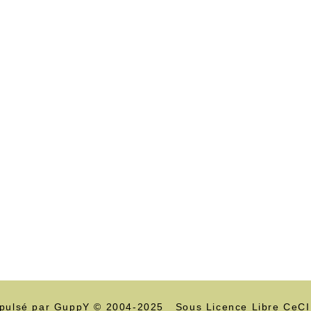
pulsé par GuppY
© 2004-2025
Sous Licence Libre CeC