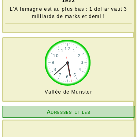
1923
L'Allemagne est au plus bas : 1 dollar vaut 3
milliards de marks et demi !
Vallée de Munster
Adresses utiles
Cliquez sur la vignette
Cliquez sur la vignette
Cliquez sur la vignette
Cliquez sur la vignette
Cliquez sur la vignette