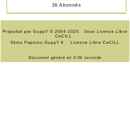
36 Abonnés
Propulsé par GuppY
© 2004-2025
Sous Licence Libre
CeCILL
Skins Papinou GuppY 6
Licence Libre CeCILL
Document généré en 0.06 seconde